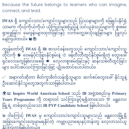
Because the future belongs to learners who can imagine,
connect, and lead.
𝐈𝐖𝐀𝐒 ရှိ ကျောင်းသား/ကျောင်းသူများသည် ပြဿနာများကို ဖြေရှင်းနိုင်ရုံ
သာမက ကိုယ့်ကိုယ်ကိုယ် ယုံကြည်မှုအပြည့်နဲ့ သင်ယူခဲ့သည်များကို စူးစမ်း
ရှာဖွေခြင်း၊ မေးခွန်းများထုတ်ခြင်းနှင့် လက်တွေ့အသုံးချခြင်းများ ပြုလုပ်
နေကြပါတယ်။ 🐌📚
ကျွန်တော်တို့ 𝐈𝐖𝐀𝐒 ရှိ 𝐈𝐁 စာသင်ခန်းတွေသည် ကျောင်းသား/ကျောင်းသူ
တိုင်းကို 🧠 ဝေဖန်ပိုင်းခြားနိုင်စွမ်းနဲ့ 🎨 ဖန်တီးတီထွင်နိုင်စွမ်းရှိတဲ့ တွေးခေါ်
ရှင်လေးတွေဖြစ်လာစေဖို့ 🍁 လေ့လာစူးစမ်းခြင်းနှင့် ဆန်းသစ်တီထွင်ခြင်း
များ ပေါင်းစပ်သင်ကြားခြင်းဖြင့် ပျိုးထောင်ပေးပါတယ်။
✅ အနာဂတ်ဆိုတာ စိတ်ကူးစိတ်သန်းရှိသူများ၊ ဆက်စပ်တွေးခေါ် နိုင်သူနဲ့
ဦးဆောင်နိုင်သူတွေအတွက်သာဖြစ်ပါတယ်။
🌍📖 𝐈𝐧𝐬𝐩𝐢𝐫𝐞 𝐖𝐨𝐫𝐥𝐝 𝐀𝐦𝐞𝐫𝐢𝐜𝐚𝐧 𝐒𝐜𝐡𝐨𝐨𝐥 သည် 𝐈𝐁 အဖွဲ့အစည်းမှ 𝐏𝐫𝐢𝐦𝐚𝐫𝐲
𝐘𝐞𝐚𝐫𝐬 𝐏𝐫𝐨𝐠𝐫𝐚𝐦𝐦𝐞 ကို တရားဝင် သင်ကြားခွင့်ရရှိထားသော 💯 မန္တလေး
မြို့ရဲ့ တစ်ခုတည်းသော 𝐈𝐁 𝐏𝐘𝐏 𝐂𝐚𝐧𝐝𝐢𝐝𝐚𝐭𝐞 𝐒𝐜𝐡𝐨𝐨𝐥 ဖြစ်ပါတယ်။
💫ဒါကြောင့် 𝐈𝐖𝐀𝐒 မှ ကျောင်းသား/ကျောင်းသူများသည် မန္တ‌လေးမြို့ရှိ
အခြားကျောင်းတွေမှာမရနိုင်တဲ့ ကမ္ဘာ့ပညာရေးနှင့်တန်းတူ လေ့လာသင်ယူ
နိုင်ကြတာဖြစ်ပါတယ်။