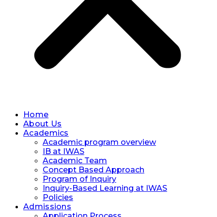
Home
About Us
Academics
Academic program overview
IB at IWAS
Academic Team
Concept Based Approach
Program of Inquiry
Inquiry-Based Learning at IWAS
Policies
Admissions
Application Process