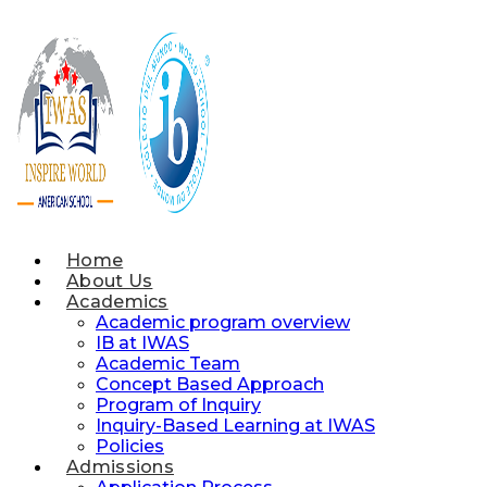
Skip
to
content
Home
About Us
Academics
Academic program overview
IB at IWAS
Academic Team
Concept Based Approach
Program of Inquiry
Inquiry-Based Learning at IWAS
Policies
Admissions