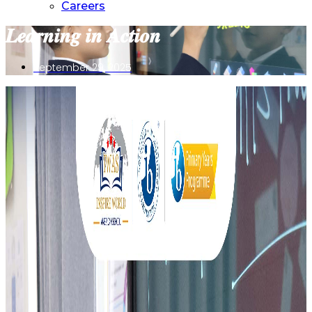
Careers
𝑳𝒆𝒂𝒓𝒏𝒊𝒏𝒈 𝒊𝒏 𝑨𝒄𝒕𝒊𝒐𝒏
September 29, 2025