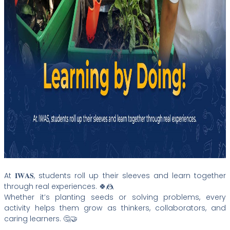
At 𝐈𝐖𝐀𝐒, students roll up their sleeves and learn together
through real experiences. 🍀🤼
Whether it’s planting seeds or solving problems, every
activity helps them grow as thinkers, collaborators, and
caring learners. 🤔🤝