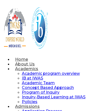
Skip
to
content
Home
About Us
Academics
Academic program overview
IB at IWAS
Academic Team
Concept Based Approach
Program of Inquiry
Inquiry-Based Learning at IWAS
Policies
Admissions