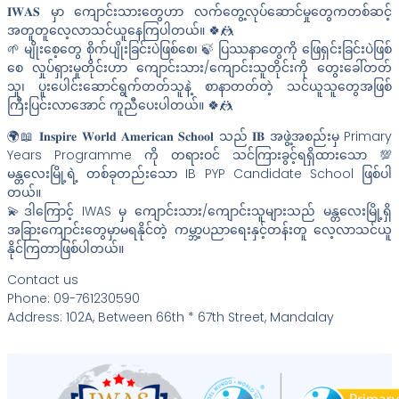
𝐈𝐖𝐀𝐒 မှာ ကျောင်းသားတွေဟာ လက်တွေ့လုပ်ဆောင်မှုတွေကတစ်ဆင့်
အတူတူလေ့လာသင်ယူနေကြပါတယ်။ 🍀🤼
🌱 မျိုးစေ့တွေ စိုက်ပျိုးခြင်းပဲဖြစ်စေ၊ 🍃 ပြဿနာတွေကို ဖြေရှင်းခြင်းပဲဖြစ်
စေ လှုပ်ရှားမှုတိုင်းဟာ ကျောင်းသား/ကျောင်းသူတိုင်းကို တွေးခေါ်တတ်
သူ၊ ပူးပေါင်းဆောင်ရွက်တတ်သူနဲ့ စာနာတတ်တဲ့ သင်ယူသူတွေအဖြစ်
ကြီးပြင်းလာအောင် ကူညီပေးပါတယ်။ 🍀🤼
🌍📖 𝐈𝐧𝐬𝐩𝐢𝐫𝐞 𝐖𝐨𝐫𝐥𝐝 𝐀𝐦𝐞𝐫𝐢𝐜𝐚𝐧 𝐒𝐜𝐡𝐨𝐨𝐥 သည် 𝐈𝐁 အဖွဲ့အစည်းမှ Primary
Years Programme ကို တရားဝင် သင်ကြားခွင့်ရရှိထားသော 💯
မန္တလေးမြို့ရဲ့ တစ်ခုတည်းသော IB PYP Candidate School ဖြစ်ပါ
တယ်။
💫ဒါကြောင့် IWAS မှ ကျောင်းသား/ကျောင်းသူများသည် မန္တ‌လေးမြို့ရှိ
အခြားကျောင်းတွေမှာမရနိုင်တဲ့ ကမ္ဘာ့ပညာရေးနှင့်တန်းတူ လေ့လာသင်ယူ
နိုင်ကြတာဖြစ်ပါတယ်။
Contact us
Phone: 09-761230590
Address: 102A, Between 66th * 67th Street, Mandalay