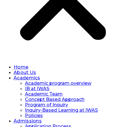
Home
About Us
Academics
Academic program overview
IB at IWAS
Academic Team
Concept Based Approach
Program of Inquiry
Inquiry-Based Learning at IWAS
Policies
Admissions
Application Process