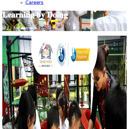
Careers
𝐋𝐞𝐚𝐫𝐧𝐢𝐧𝐠 𝐛𝐲 𝐃𝐨𝐢𝐧𝐠
September 29, 2025