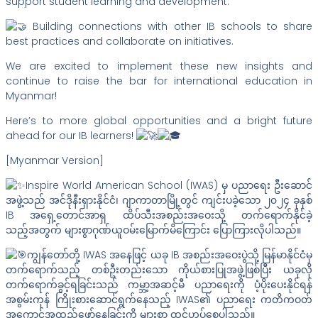
support student learning and development.
Building connections with other IB schools to share
best practices and collaborate on initiatives.
We are excited to implement these new insights and
continue to raise the bar for international education in
Myanmar!
Here’s to more global opportunities and a bright future
ahead for our IB learners!
[Myanmar Version]
Inspire World American School (IWAS) မှ ပညာရေး ဦးဆောင်
အဖွဲ့သည် အင်ဒိုနီးရှားနိုင်ငံ၊ ဂျာကာတာမြို့တွင် ကျင်းပခဲ့သော ၂၀၂၄ ခုနှစ်
IB အရှေ့တောင်အာရှ ထိပ်သီးအစည်းအဝေးသို့ တက်ရောက်နိုင်ခဲ့
သည့်အတွက် များစွာဂုဏ်ယူဝမ်းမြောက်မိကြောင်း ပြောကြားလိုပါသည်။
ကျွန်တော်တို့ IWAS အနေဖြင့် ယခု IB အစည်းအဝေးပွဲသို့ မြန်မာနိုင်ငံမှ
တက်ရောက်သည့် တစ်ဦးတည်းသော ကိုယ်စားပြုအဖွဲ့ဖြစ်ပြီး ယခုလို
တက်ရောက်ခွင့်ရခြင်းသည် ကမ္ဘာ့အဆင့်မီ ပညာရေးကို ပံ့ပိုးပေးနိုင်ရန်
အစွမ်းကုန် ကြိုးစားဆောင်ရွက်နေသည့် IWAS၏ ပညာရေး ကတိကဝတ်
အကောင်အထည်ဖော်နေခြင်းကို များစွာ ထင်ဟပ်စေပါသည်။