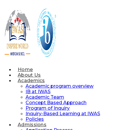
Skip
to
content
Home
About Us
Academics
Academic program overview
IB at IWAS
Academic Team
Concept Based Approach
Program of Inquiry
Inquiry-Based Learning at IWAS
Policies
Admissions