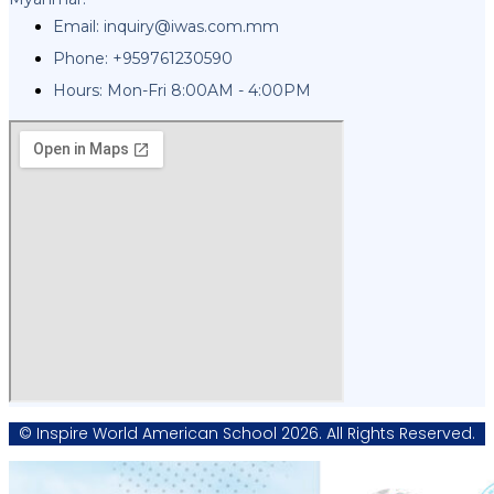
Email:
inquiry@iwas.com.mm
Phone: +959761230590
Hours: Mon-Fri 8:00AM - 4:00PM
© Inspire World American School 2026. All Rights Reserved.