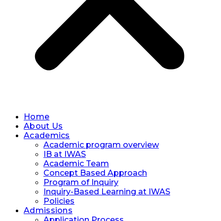
Home
About Us
Academics
Academic program overview
IB at IWAS
Academic Team
Concept Based Approach
Program of Inquiry
Inquiry-Based Learning at IWAS
Policies
Admissions
Application Process