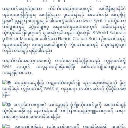
ယခုတက်ရောက်ခဲ့သော ထိပ်သီးအစည်းအဝေးတွင် အင်ဒိုနီးရှားနိုင်ငံ
ပညာရေးဝန်ကြီးဌာန အခြေခံပညာ မူလတန်းနှင့် အလယ်တန်း အထူးပြု
ဌာန၏ ညွှန်ကြားရေးမှူးချုပ် ပါမောက္ခဒေါက်တာ Iwan Syahril ကဲ့သို့သော
ထင်ရှားသည့် ပုဂ္ဂိုလ်များမှ အနာဂတ်ပညာရေးအတွက် အဖိုးတန်သည့်
ထိုးထွင်းသိမြင်မှုများကို မျှဝေခဲ့ကြပါသည်။ ထို့အပြင် IB World Schools
မှ Senior Manager ဒေါက်တာ Florian Ciprian Baciu ဦးဆောင်သည့်
ပညာရေးဆိုင်ရာ အတွေးအခေါ်များကို လှုံ့ဆော်ပေးသည့် ဆွေးနွေးပွဲတွင်
လည်း ပါဝင်ခွင့် ရရှိခဲ့ပါသည်။
ယခုထိပ်သီးအစည်းအဝေးသို့ တက်ရောက်နိုင်ခဲ့ခြင်းသည် ကျွန်တော်တို့
IWAS အတွက် အလွန်အကျိုးရှိစေခဲ့ပြီး အဓိကအကျိုးကျေးဇူးများ
အနေဖြင့်ကတော့…
အရည်အသွေးမြင့် ကမ္ဘာ့အသိအမှတ်ပြု ပညာရေးစနစ်များကို ပို့ချ
ပေးနိုင်ရန် ကျွန်တော်တို့ IWAS ရဲ့ ပညာရေး ကတိကဝတ်ကို ပိုမိုခိုင်မာစေ
ခြင်း
ကျောင်းသားများ၏ သင်ယူမှုနှင့် ဖွံ့ဖြိုးတိုးတက်မှုကို အကောင်းမွန်
ဆုံးပံ့ပိုးပေးနိုင်ရန် နောက်ဆုံးပေါ် သင်ကြားရေးနည်းဗျူဟာများကို ဆရာ၊
ဆရာမများအား ပေးအပ်နိုင်စေခြင်း
အကောင်းမွန်ဆုံး လုပ်ဆောင်မှုများကို မျှဝေနိုင်ရန်နှင့် ပူးပေါင်း