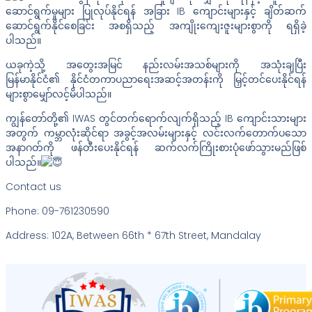
ဆောင်ရွက်မှုများ ပြုလုပ်နိုင်ရန် အခြား IB ကျောင်းများနှင့် ချိတ်ဆက်
ဆောင်ရွက်နိုင်စေခြင်း အစရှိသည့် အကျိုးကျေးဇူးများစွာကို ရရှိခဲ့
ပါသည်။
ယခုကဲ့သို့ အတွေးအမြင် နည်းလမ်းအသစ်များကို အသုံးချပြီး
မြန်မာနိုင်ငံ၏ နိုင်ငံတကာပညာရေးအဆင့်အတန်းကို မြှင့်တင်ပေးနိုင်ရန်
များစွာမျှော်လင့်မိပါသည်။
ကျွန်တော်တို့၏ IWAS တွင်တက်ရောက်လျက်ရှိသည့် IB ကျောင်းသားများ
အတွက် ကမ္ဘာလုံးဆိုင်ရာ အခွင့်အလမ်းများနှင့် လင်းလက်တောက်ပသော
အနာဂတ်ကို ဖန်တီးပေးနိုင်ရန် ဆက်လက်ကြိုးစားပုံဖော်သွားမည်ဖြစ်
ပါသည်။
Contact us
Phone: 09-761230590
Address: 102A, Between 66th * 67th Street, Mandalay