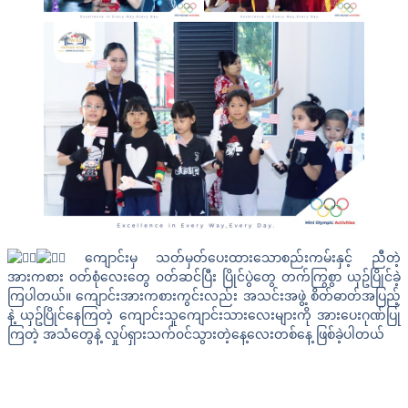
ကျောင်းမှ သတ်မှတ်ပေးထားသောစည်းကမ်းနှင့် ညီတဲ့
အားကစား ၀တ်စုံလေးတွေ ၀တ်ဆင်ပြီး ပြိုင်ပွဲတွေ တက်ကြွစွာ ယှဥ်ပြိုင်ခဲ့
ကြပါတယ်။
ကျောင်းအားကစားကွင်းလည်း အသင်းအဖွဲ့ စိတ်ဓာတ်အပြည့်
နဲ့ ယှဥ်ပြိုင်နေကြတဲ့ ကျောင်းသူကျောင်းသားလေးများကို အားပေးဂုဏ်ပြု
ကြတဲ့ အသံတွေနဲ့ လှုပ်ရှားသက်၀င်သွားတဲ့နေ့လေးတစ်နေ့ ဖြစ်ခဲ့ပါတယ်