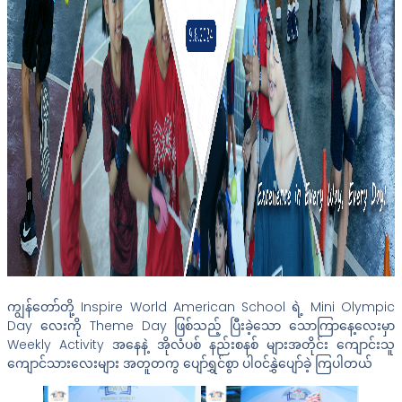
ကျွန်တော်တို့ Inspire World American School ရဲ့ Mini Olympic
Day လေးကို Theme Day ဖြစ်သည့် ပြီးခဲ့သော သောကြာနေ့လေးမှာ
Weekly Activity အနေနဲ့ အိုလံပစ် နည်းစနစ် များအတိုင်း ကျောင်းသူ
ကျောင်သားလေးများ အတူတကွ ပျော်ရွှင်စွာ ပါ၀င်နွှဲပျော်ခဲ့ ကြပါတယ်