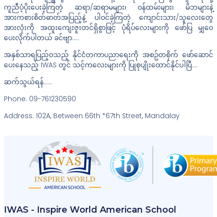
ကူညီပံ့ပိုးပေးခဲ့ကြတဲ့ ဆရာ/ဆရာမများ၊ ဝန်ထမ်းများ၊ မိဘများနဲ့
အားကစားစိတ်ဓာတ်အပြည့်နဲ့ ပါဝင်ခဲ့ကြတဲ့ ကျောင်းသား/သူလေးတွေ
အားလုံးကို အထူးကျေးဇူးတင်ရှိစွာဖြင့် ပုံရိပ်လေးများကို ဖော်ပြ မျှ၀ေ
ပေးလိုက်ပါတယ် ခင်ဗျာ…..
အနှစ်သာရပြည့်၀သည့် နိုင်ငံတကာပညာရေးကို အစဥ်တစိုက် ဖော်ဆောင်
ပေးနေသည့် IWAS တွင် သင့်ကလေးများကို ပြုစုပျိုးထောင်နိုင်ပါပြီ….
ဆက်သွယ်ရန်……
Phone: 09-761230590
Address: 102A, Between 66th *67th Street, Mandalay
IWAS - Inspire World American School