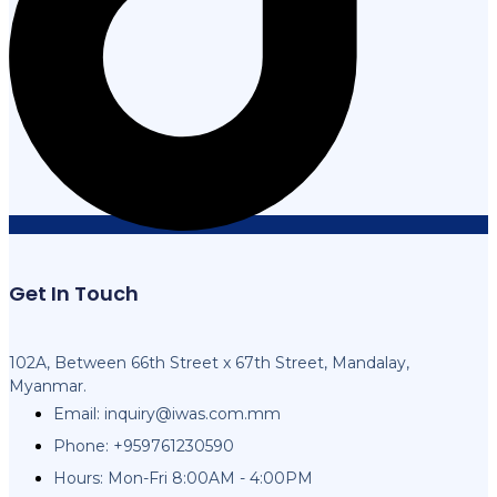
Get In Touch
102A, Between 66th Street x 67th Street, Mandalay,
Myanmar.
Email:
inquiry@iwas.com.mm
Phone: +959761230590
Hours: Mon-Fri 8:00AM - 4:00PM