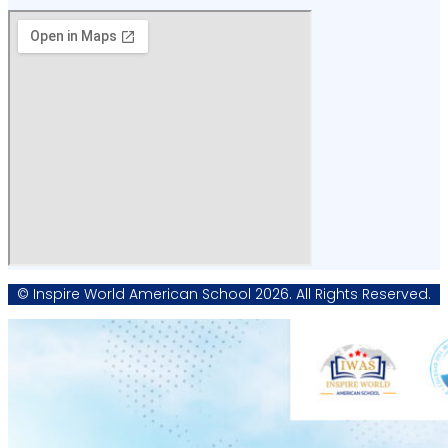
© Inspire World American School 2026. All Rights Reserved.