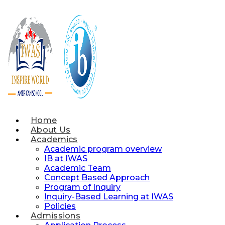
Skip
to
content
Home
About Us
Academics
Academic program overview
IB at IWAS
Academic Team
Concept Based Approach
Program of Inquiry
Inquiry-Based Learning at IWAS
Policies
Admissions