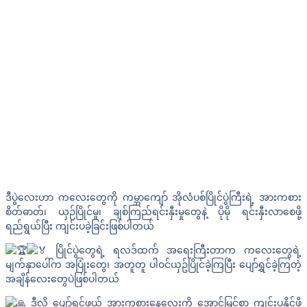
ဒီပွဲလေးဟာ ကလေးတွေကို ကမ္ဘာကျော် အိုလံပစ်ပြိုင်ပွဲကြီးရဲ့ အားကစား
စိတ်ဓာတ်၊ ယှဉ်ပြိုင်မှု၊ ချစ်ကြည်ရင်းနှီးမှုတွေနဲ့ ပိုမို ရင်းနှီးလာစေဖို့
ရည်ရွယ်ပြီး ကျင်းပခဲ့ခြင်းဖြစ်ပါတယ်
ပြိုင်ပွဲတွေရဲ့ ရလဒ်ထက် အရေးကြီးတာက ကလေးတွေရဲ့
မျက်နှာပေါ်က အပြုံးတွေ၊ အတူတူ ပါ၀င်ယှဥ်ပြိုင်ခဲ့ကြပြီး ပျော်ရွှင်ခဲ့ကြတဲ့
အချိန်လေးတွေပဲဖြစ်ပါတယ်
ဒီလို ပျော်ရွှင်ဖွယ် အားကစားနေ့လေးကို အောင်မြင်စွာ ကျင်းပနိုင်ဖို့