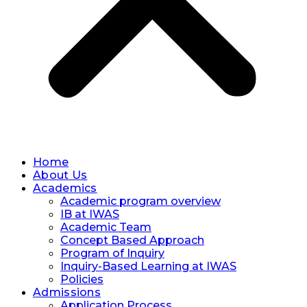
Home
About Us
Academics
Academic program overview
IB at IWAS
Academic Team
Concept Based Approach
Program of Inquiry
Inquiry-Based Learning at IWAS
Policies
Admissions
Application Process