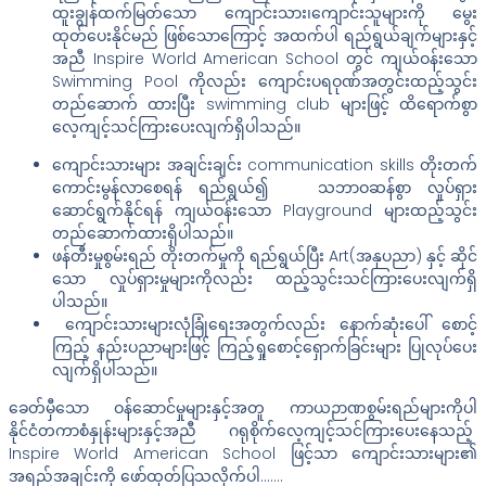
ထူးချွန်ထက်မြတ်သော ကျောင်းသား၊ကျောင်းသူများကို မွေး
ထုတ်ပေးနိုင်မည် ဖြစ်သောကြောင့် အထက်ပါ ရည်ရွယ်ချက်များနှင့်
အညီ Inspire World American School တွင် ကျယ်ဝန်းသော
Swimming Pool ကိုလည်း ကျောင်းပရဝုဏ်အတွင်းထည့်သွင်း
တည်ဆောက် ထားပြီး swimming club များဖြင့် ထိရောက်စွာ
လေ့ကျင့်သင်ကြားပေးလျက်ရှိပါသည်။
ကျောင်းသားများ အချင်းချင်း communication skills တိုးတက်
ကောင်းမွန်လာစေရန် ရည်ရွယ်၍ သဘာဝဆန်စွာ လှုပ်ရှား
ဆောင်ရွက်နိုင်ရန် ကျယ်ဝန်းသော Playground များထည့်သွင်း
တည်ဆောက်ထားရှိပါသည်။
ဖန်တီးမှုစွမ်းရည် တိုးတက်မှုကို ရည်ရွယ်ပြီး Art(အနုပညာ) နှင့် ဆိုင်
သော လှုပ်ရှားမှုများကိုလည်း ထည့်သွင်းသင်ကြားပေးလျက်ရှိ
ပါသည်။
ကျောင်းသားများလုံခြုံရေးအတွက်လည်း နောက်ဆုံးပေါ် စောင့်
ကြည့် နည်းပညာများဖြင့် ကြည့်ရှုစောင့်ရှောက်ခြင်းများ ပြုလုပ်ပေး
လျက်ရှိပါသည်။
ခေတ်မှီသော ဝန်ဆောင်မှုများနှင့်အတူ ကာယဉာဏစွမ်းရည်များကိုပါ
နိုင်ငံတကာစံနှုန်းများနှင့်အညီ ဂရုစိုက်လေ့ကျင့်သင်ကြားပေးနေသည့်
Inspire World American School ဖြင့်သာ ကျောင်းသားများ၏
အရည်အချင်းကို ဖော်ထုတ်ပြသလိုက်ပါ…….