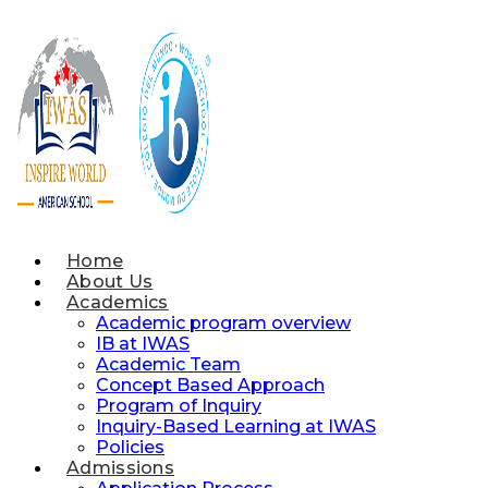
Skip
to
content
Home
About Us
Academics
Academic program overview
IB at IWAS
Academic Team
Concept Based Approach
Program of Inquiry
Inquiry-Based Learning at IWAS
Policies
Admissions