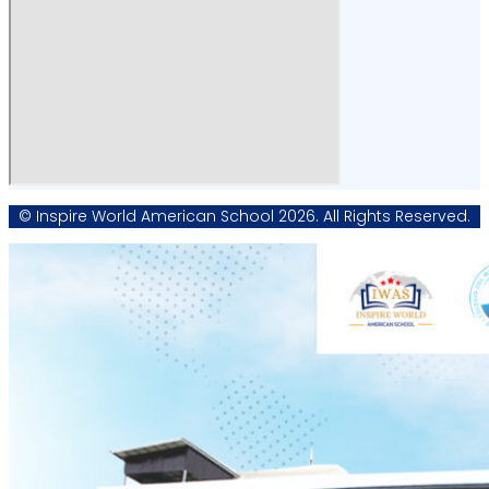
© Inspire World American School 2026. All Rights Reserved.