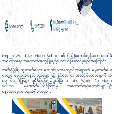
Inspire World American School ၏ ပြည့်စုံကောင်းမွန်သော ခေတ်မှီ
သင်ကြားရေး အထောက်အကူပြုနည်းပညာ ဝန်ဆောင်မှုများအကြောင်း …..
ဘက်စုံဖွံ့ဖြိုးတိုးတက်သော ကျောင်းသားကျောင်းသူများကို မွေးထုတ်ပေး
ရာတွင် ခေတ်သစ်နည်းပညာများဖြင့် နိုင်ငံတကာ အဆင့်မှီပညာရေးကို ထိ
ရောက်လျှင်မြန်စွာ ရရှိနိုင်ရန်ရည်ရွယ်ပြီး Inspire World American
School မှအောက်ပါသင်ကြားမှု အထောက်အပံ့ကောင်းများဖြင့်
ဝန်ဆောင်မှုပေးလျက်ရှိပါသည်….