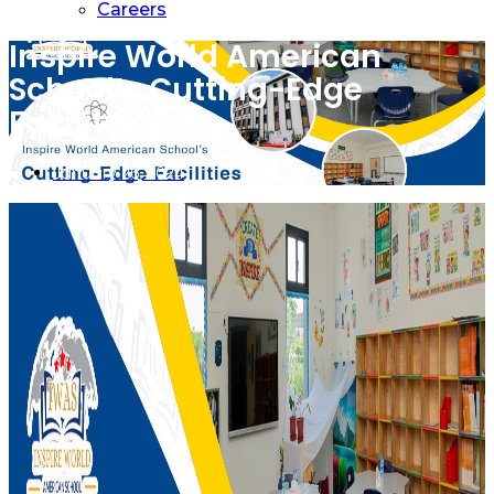
Careers
Inspire World American
School’s Cutting-Edge
Facilities
January 26, 2024