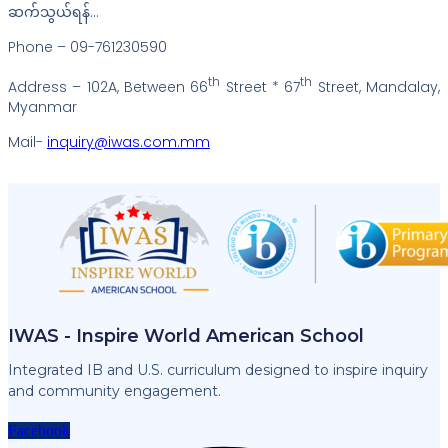
ဆက်သွယ်ရန်…
Phone – 09-761230590
th
th
Address – 102A, Between 66
Street * 67
Street, Mandalay,
Myanmar
Mail-
inquiry@iwas.com.mm
IWAS - Inspire World American School
Integrated IB and U.S. curriculum designed to inspire inquiry
and community engagement.
Facebook