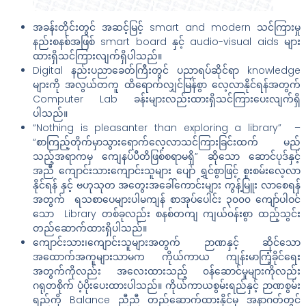
အခန်းတိုင်းတွင် အဆင့်မြင့် smart and modern သင်ကြားမှု
နည်းစနစ်အဖြစ် smart board နှင့် audio-visual aids များ
ထားရှိသင်ကြားလျက်ရှိပါသည်။
Digital နည်းပညာခေတ်ကြီးတွင် ပညာရပ်ဆိုင်ရာ knowledge
များကို အလွယ်တကူ ထိရောက်လျှင်မြန်စွာ လေ့လာနိုင်ရန်အတွက်
Computer Lab ခန်းများလည်းထားရှိသင်ကြားပေးလျက်ရှိ
ပါသည်။
“Nothing is pleasanter than exploring a library” –
“စာကြည့်တိုက်မှာသွားရောက်လေ့လာသင်ကြားခြင်းထက် မည်
သည့်အရာကမှ ကျေနပ်ပီတိဖြစ်စရာမရှိ” ဆိုသော ဆောင်ပုဒ်နှင့်
အညီ ကျောင်းသားကျောင်းသူများ ပျော် ရွှင်စွာဖြင့် စူးစမ်းလေ့လာ
နိုင်ရန် နှင့် ဗဟုသုတ အတွေးအခေါ်ကောင်းများ ကွန့်မြူး လာစေရန်
အတွက် ရသစာပေများပါမကျန် စာအုပ်ပေါင်း ၃၀၀၀ ကျော်ပါဝင်
သော Library တစ်ခုလည်း စနစ်တကျ ကျယ်၀န်းစွာ ထည့်သွင်း
တည်ဆောက်ထားရှိပါသည်။
ကျောင်းသား၊ကျောင်းသူများအတွက် ဉာဏနှင့် ဆိုင်သော
အထောက်အကူများသာမက ကိုယ်ကာယ ကျန်းမာကြံ့ခိုင်ရေး
အတွက်ကိုလည်း အလေးထားသည့် ၀န်ဆောင်မှုများကိုလည်း
ဂရုတစိုက် ပံ့ပိုးပေးထားပါသည်။ ကိုယ်ကာယစွမ်းရည်နှင့် ဉာဏစွမ်း
ရည်ကို Balance ညီညီ တည်ဆောက်ထားနိုင်မှ အနာဂတ်တွင်