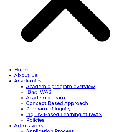
Home
About Us
Academics
Academic program overview
IB at IWAS
Academic Team
Concept Based Approach
Program of Inquiry
Inquiry-Based Learning at IWAS
Policies
Admissions
Application Process