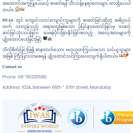
အထောက်အကူပြုပေးမယ့် စာဖတ်ရန် သီးသန့်နေရာလေးများ ထားရှိပေးပါ
တယ်။
𝐈𝐖𝐀𝐒 တွင် ကျောင်းသား/ကျောင်းသူများကို စာဖတ်ခြင်းဆိုတဲ့ အဓိပ္ပာယ်
ထက် သာလွန်သည့် အရာတွေဖြစ်သော ပုံပြင်နားထောင်ခြင်းမှ တဆင့်
ဆင်ခြင်သုံးသပ်ခြင်း၊ ဝေဖန်ပိုင်းခြားနိုင်ခြင်းစသည့် အလေ့အထများကို
ပျိုးထောင်ပေးခြင်းဖြင့်
သိလိုစိတ်ပြင်းပြ၍ စာနာတတ်သော၊ ဗဟုသုတကြွယ်ဝသော သင်ယူသူများ
အဖြစ် ကြီးပြင်းလာစေရန် ပျိုးထောင်သင်ကြားပေးလျက်ရှိပါတယ်။
𝐂𝐨𝐧𝐭𝐚𝐜𝐭 𝐮𝐬
Phone: 09-761230590
Address: 102A, Between 66th * 67th Street, Mandalay