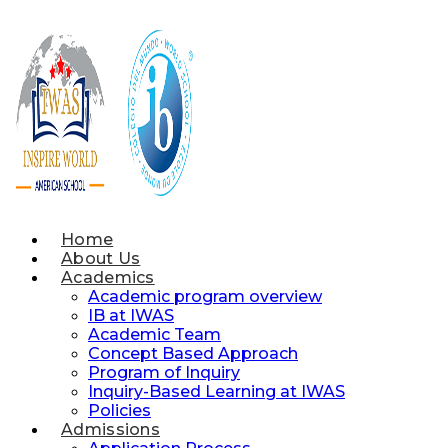
Skip
to
content
Home
About Us
Academics
Academic program overview
IB at IWAS
Academic Team
Concept Based Approach
Program of Inquiry
Inquiry-Based Learning at IWAS
Policies
Admissions