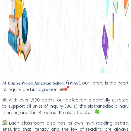
At 𝐈𝐧𝐬𝐩𝐢𝐫𝐞 𝐖𝐨𝐫𝐥𝐝 𝐀𝐦𝐞𝐫𝐢𝐜𝐚𝐧 𝐒𝐜𝐡𝐨𝐨𝐥 (𝐈𝐖𝐀𝐒), our library is the heart
of inquiry and imagination.
With over 1,500 books, our c
ollection is carefully curated
to support all Units of Inquiry (UOIs), the six transdisciplinary
themes, and the IB Learner Profile attributes.
Each classroom also has its own mini reading centre,
ensuring that literacy and the joy of reading are always