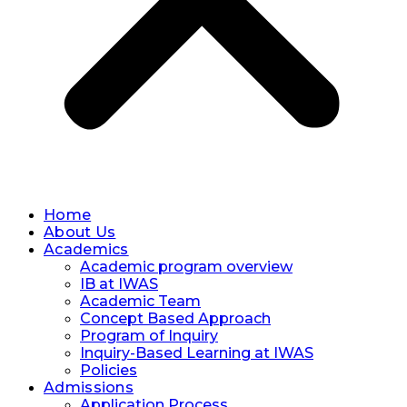
Home
About Us
Academics
Academic program overview
IB at IWAS
Academic Team
Concept Based Approach
Program of Inquiry
Inquiry-Based Learning at IWAS
Policies
Admissions
Application Process