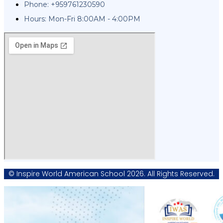
Phone: +959761230590
Hours: Mon-Fri 8:00AM - 4:00PM
© Inspire World American School 2026. All Rights Reserved.