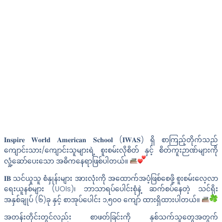
𝐈𝐧𝐬𝐩𝐢𝐫𝐞 𝐖𝐨𝐫𝐥𝐝 𝐀𝐦𝐞𝐫𝐢𝐜𝐚𝐧 𝐒𝐜𝐡𝐨𝐨𝐥 (𝐈𝐖𝐀𝐒) ရှိ စာကြည့်တိုက်သည်
ကျောင်းသား/ကျောင်းသူများရဲ့ စူးစမ်းလိုစိတ် နှင့် စိတ်ကူးဉာဏ်များကို
လှုံ့ဆော်ပေးသော အဓိကနေရာဖြစ်ပါတယ်။
𝐈𝐁 သင်ယူသူ စံနှုန်းများ အားလုံးကို အထောက်အပံ့ဖြစ်စေဖို့ စူးစမ်းလေ့လာ
ရေးယူနစ်များ (UOIs)၊ ဘာသာရပ်ပေါင်းစုံနဲ့ ဆက်စပ်နေတဲ့ သင်ရိုး
အနှစ်ချုပ် (၆)ခု နှင့် စာအုပ်ပေါင်း ၁,၅၀၀ ကျော် ထားရှိထားပါတယ်။
အတန်းတိုင်းတွင်လည်း စာဖတ်ခြင်းကို နှစ်သက်သူတွေအတွက်