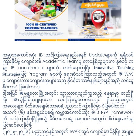
ကမ္ဘာ့အကောင်းဆုံး IB သင်ကြားရေးနည်းစနစ် Updateများကို ရရှိသင်
ကြားန်ိုင်ဖို့ ကျောင်း၏ Academic Teamမှ တာ၀န်ရှိသူများက နှစ်စဥ် က
မ္ဘာ့ IB conference များကို တက်ရောက်ပြီး 𝐈𝐧𝐧𝐨𝐯𝐚𝐭𝐢𝐯𝐞 𝐓𝐞𝐚𝐜𝐡𝐢𝐧𝐠
𝐒𝐭𝐫𝐚𝐭𝐞𝐠𝐢𝐞𝐬ဖြင့် Program များကို ရေးဆွဲသင်ကြားသည့်အတွက် 🌟IWAS
မှ ကျောင်းသားကျောင်းသူများသည် နိုင်ငံတကာစံနှုန်းများနှင့်အညီ သင်ယူ
နိုင်တာပဲ ဖြစ်ပါတယ်။
ဒါ့အပြင် 🚘မန္တလေးမြို့အတွင်း သွားလာရလွယ်ကူသည့် နေရာမှာ တည်ရှိ
ပြီး 🪷လုံခြုံစိတ်ချရသော သင်ကြားမှုပတ်၀န်းကျင် ရှိသည့်အတွက်
ကလေးများ စိတ်အေးချမ်းသာစွာနဲ့ ပညာသင်ကြားနိုင်မှာ ပဲဖြစ်ပါတယ်။
အသက် (၆) နှစ်အရွယ်မှစ၍ ကမ္ဘာ့အကောင်းဆုံး 🎯IB PYP Framework
ကို သင်ကြားနိုင်ပြီဖြစ်လို့ မိမိကလေးရဲ့ အနာဂတ်အတွက် စိတ်ချလက်ချ
ပြင်ဆင်ပေးနိုင်ဖို့
(၂၀၂၅-၂၀၂၆) ပညာသင်နှစ်အတွက် IWAS တွင် ကျောင်းအပ်နှံပြီး အများ