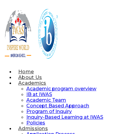
Skip
to
content
Home
About Us
Academics
Academic program overview
IB at IWAS
Academic Team
Concept Based Approach
Program of Inquiry
Inquiry-Based Learning at IWAS
Policies
Admissions