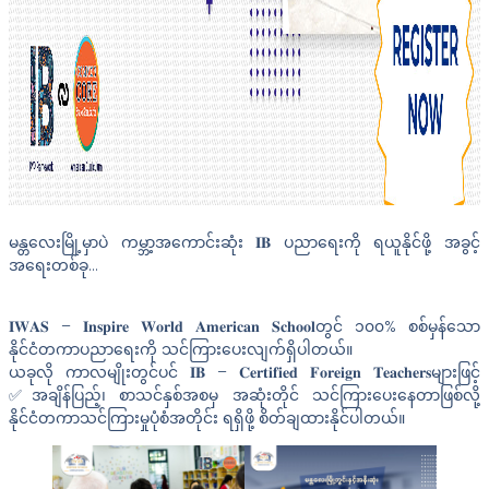
မန္တလေးမြို့မှာပဲ ကမ္ဘာ့အကောင်းဆုံး 𝐈𝐁 ပညာရေးကို ရယူနိုင်ဖို့ အခွင့်
အရေးတစ်ခု…
𝐈𝐖𝐀𝐒 – 𝐈𝐧𝐬𝐩𝐢𝐫𝐞 𝐖𝐨𝐫𝐥𝐝 𝐀𝐦𝐞𝐫𝐢𝐜𝐚𝐧 𝐒𝐜𝐡𝐨𝐨𝐥တွင် ၁၀၀% စစ်မှန်သော
နိုင်ငံတကာပညာရေးကို သင်ကြားပေးလျက်ရှိပါတယ်။
ယခုလို ကာလမျိုးတွင်ပင် 𝐈𝐁 – 𝐂𝐞𝐫𝐭𝐢𝐟𝐢𝐞𝐝 𝐅𝐨𝐫𝐞𝐢𝐠𝐧 𝐓𝐞𝐚𝐜𝐡𝐞𝐫𝐬များဖြင့်
✅အချိန်ပြည့်၊ စာသင်နှစ်အစမှ အဆုံးတိုင် သင်ကြားပေးနေတာဖြစ်လို့
နိုင်ငံတကာသင်ကြားမှုပုံစံအတိုင်း ရရှိဖို့ စိတ်ချထားနိုင်ပါတယ်။