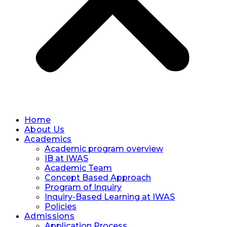
Home
About Us
Academics
Academic program overview
IB at IWAS
Academic Team
Concept Based Approach
Program of Inquiry
Inquiry-Based Learning at IWAS
Policies
Admissions
Application Process