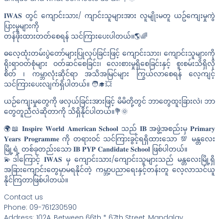
𝐈𝐖𝐀𝐒 တွင် ကျောင်းသား/ ကျာင်းသူများအား လူမျိုးမတူ ယဥ်ကျေးမှုကွဲ
ပြားမှုများကို
တန်ဖိုးထားတတ်စေရန် သင်ကြားပေးပါတယ်။🌎🌈
ဓလေ့ထုံးတမ်းပွဲတော်များပြုလုပ်ခြင်းဖြင့် ကျောင်းသား၊ ကျောင်းသူများကို
ရိုးရာဝတ်စုံများ ဝတ်ဆင်စေခြင်း၊ လေးစားမှုရှိစေခြင်းနှင့် စူးစမ်းသိရှိလို
စိတ် ၊ ကမ္ဘာလုံးဆိုင်ရာ အသိအမြင်များ ကြွယ်လာစေရန် လေ့ကျင့်
သင်ကြားပေးလျက်ရှိပါတယ်။ 🧑‍🎓💥
ယဉ်ကျေးမှုတွေကို ဖလှယ်ခြင်းအားဖြင့် မိမိတို့တွင် ဘာတွေထူးခြားလဲ၊ ဘာ
တွေတူညီလဲဆိုတာကို သိရှိနိုင်ပါတယ်။💐🌞
🌍📖 𝐈𝐧𝐬𝐩𝐢𝐫𝐞 𝐖𝐨𝐫𝐥𝐝 𝐀𝐦𝐞𝐫𝐢𝐜𝐚𝐧 𝐒𝐜𝐡𝐨𝐨𝐥 သည် 𝐈𝐁 အဖွဲ့အစည်းမှ 𝐏𝐫𝐢𝐦𝐚𝐫𝐲
𝐘𝐞𝐚𝐫𝐬 𝐏𝐫𝐨𝐠𝐫𝐚𝐦𝐦𝐞 ကို တရားဝင် သင်ကြားခွင့်ရရှိထားသော 💯 မန္တလေး
မြို့ရဲ့ တစ်ခုတည်းသော 𝐈𝐁 𝐏𝐘𝐏 𝐂𝐚𝐧𝐝𝐢𝐝𝐚𝐭𝐞 𝐒𝐜𝐡𝐨𝐨𝐥 ဖြစ်ပါတယ်။
💫ဒါကြောင့် 𝐈𝐖𝐀𝐒 မှ ကျောင်းသား/ကျောင်းသူများသည် မန္တ‌လေးမြို့ရှိ
အခြားကျောင်းတွေမှာမရနိုင်တဲ့ ကမ္ဘာ့ပညာရေးနှင့်တန်းတူ လေ့လာသင်ယူ
နိုင်ကြတာဖြစ်ပါတယ်။
Contact us
Phone: 09-761230590
Address: 102A, Between 66th * 67th Street, Mandalay