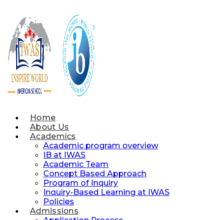
Skip
to
content
Home
About Us
Academics
Academic program overview
IB at IWAS
Academic Team
Concept Based Approach
Program of Inquiry
Inquiry-Based Learning at IWAS
Policies
Admissions