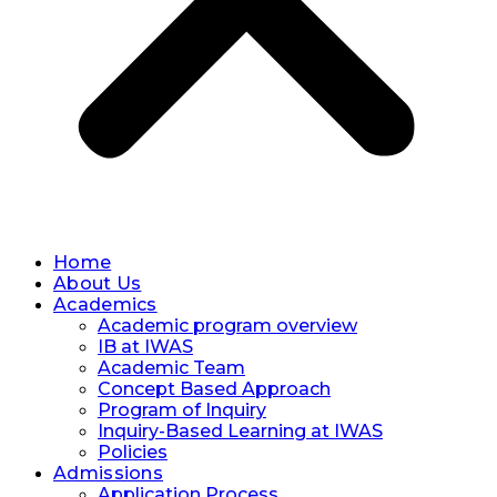
Home
About Us
Academics
Academic program overview
IB at IWAS
Academic Team
Concept Based Approach
Program of Inquiry
Inquiry-Based Learning at IWAS
Policies
Admissions
Application Process