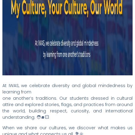
At IWAS, we celebrate diversity and global mindedness by
learning from
one another’s traditions. Our students dressed in cultural
attire and explored stories, flags, and practices from around
the world, building respect, curiosity, and international
understanding. 🧑‍🎓💥
When we share our cultures, we discover what makes us
unique and what connects us all. 💐🌞