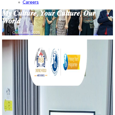
Careers
𝑴𝒚 𝑪𝒖𝒍𝒕𝒖𝒓𝒆, 𝒀𝒐𝒖𝒓 𝑪𝒖𝒍𝒕𝒖𝒓𝒆, 𝑶𝒖𝒓
𝑾𝒐𝒓𝒍𝒅
October 1, 2025