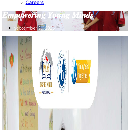
Careers
𝑬𝒎𝒑𝒐𝒘𝒆𝒓𝒊𝒏𝒈 𝒀𝒐𝒖𝒏𝒈 𝑴𝒊𝒏𝒅𝒔
September 25, 2025