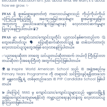
Because education isn’t just about what we learn, it’s about
how we grow. ✨
𝐈𝐖𝐀𝐒 ရှိ စူးစမ်းရှာဖွေတတ်တဲ့ ကလေးငယ်များသည် ကိုယ့်ကိုယ်ကိုယ်
ယုံကြည်မှုအပြည့်ဖြင့် အတွေးအမြင်အသစ်များ စူးစမ်းရှာဖွေခြင်း၊
အတူတကွ ပူးပေါင်းဆောင်ရွက်ခြင်းများနှင့် လေ့လာတင်ဆက်မှုများ
ပြုလုပ်နေကြပါတယ်။ 🧪📑
𝐈𝐖𝐀𝐒 မှာ ကျောင်းသား/ကျောင်းသူတိုင်း ပညာသင်နှစ်စကတည်းက 🤔
တွေးခေါ်တတ်သူ၊ 🗣️ ပြောဆိုဆက်ဆံတတ်သူနဲ့ 📖တစ်သက်တာလုံး
လေ့လာသင်ယူသူတွေအဖြစ် လေ့လာနေကြပါတယ်။
✅ပညာရေးဆိုတာ ဘာတွေ သင်ယူတယ်ဆိုတာထက် ဘယ်လို ကြီးပြင်းလာ
တယ်ဆိုတာ ပိုအရေးကြီးတဲ့ အတွက်ကြောင့်ဖြစ်ပါတယ်။
🌍📖Inspire World American School သည် IB အဖွဲ့အစည်းမှ
Primary Years Programme ကို တရားဝင် သင်ကြားခွင့်ရရှိထားသော
💯 မန္တလေးမြို့ရဲ့ တစ်ခုတည်းသော IB PYP Candidate School ဖြစ်ပါ
တယ်။
💫ဒါကြောင့် IWAS မှ ကျောင်းသား/ကျောင်းသူများသည် မန္တ‌လေးမြို့ရှိ
အခြားကျောင်းတွေမှာမရနိုင်တဲ့ ကမ္ဘာ့ပညာရေးနှင့်တန်းတူ လေ့လာသင်ယူ
နိုင်ကြတာဖြစ်ပါတယ်။