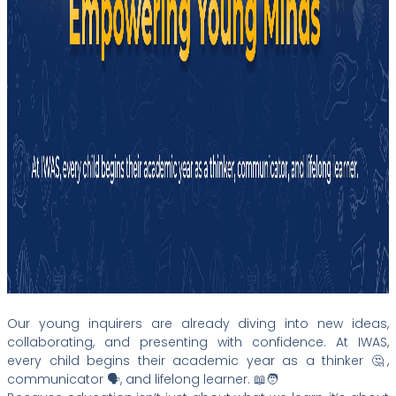
Our young inquirers are already diving into new ideas,
collaborating, and presenting with confidence. At IWAS,
every child begins their academic year as a thinker 🤔,
communicator 🗣️, and lifelong learner. 📖🧑