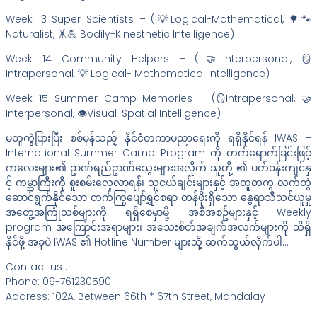
Week 13 Super Scientists – (💡Logical-Mathematical, 🌳🐾
Naturalist, 🤸💪 Bodily-Kinesthetic Intelligence)
Week 14 Community Helpers – (🤝Interpersonal, 🪞
Intrapersonal, 💡 Logical- Mathematical Intelligence)
Week 15 Summer Camp Memories – (🪞Intrapersonal, 🤝
Interpersonal, 👁️Visual-Spatial Intelligence)
မတူကွဲပြားပြီး စစ်မှန်သည့် နိုင်ငံတကာပညာရေးကို ရရှိနိုင်ရန် IWAS –
International Summer Camp Program ကို တက်ရောက်ခြင်းဖြင့်
ကလေးများ၏ ဥာဏ်ရည်ဥာဏ်သွေးများအလိုက် သူတို့ ၏ ပတ်၀န်းကျင်နှ
င့် ကမ္ဘာကြီးကို စူးစမ်းလေ့လာရန်၊ သူငယ်ချင်းများနှင့် အတူတကွ လက်တွဲ
ဆောင်ရွက်နိုင်သော တက်ကြွပျော်ရွှင်စရာ တန်ဖိုးရှိသော နွေရာသီသင်ယူမှု
အတွေ့အကြုံသစ်များကို ရရှိစေမှာမို့ အစီအစဥ်များနှင့် Weekly
program အကြောင်းအရာများ၊ အသေးစိတ်အချက်အလက်များကို သိရှိ
နိုင်ဖို့ အခုပဲ IWAS ၏ Hotline Number များသို့ ဆက်သွယ်လိုက်ပါ…
Contact us :
Phone: 09-761230590
Address: 102A, Between 66th * 67th Street, Mandalay