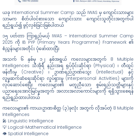
ယခု International Summer Camp သည် IWAS မှ ကျောင်းသားများ
သာမက စိတ်ပါ၀င်စားသော ကျောင်းသား ကျောင်းသူတိုင်းအတွက်ပါ
ရည်ရွယ်၍ ဖွင့်လှစ်ခြင်းဖြစ်ပါတယ်
၁၅ ပတ်တာ ကြာရှည်မယ့် IWAS – International Summer Camp
2025 ကို IB PYP (Primary Years Programme) Framework ၏
စံညွှန်းများအတိုင်း ပုံဖော်ထားပြီး
အသက် ၆ နှစ်မှ ၁၂ နှစ်အရွယ် ကလေးများအတွက် 8 Multiple
Intelligences သီအိုရီ နည်းအရ ရုပ်ပိုင်းဆိုင်ရာ (Physical) ၊ တီထွင်
ဖန်တီးမှု (Creative) ၊ ဥာဏ်ရည်ဥာဏ်သွေး (Intellectual) နှင့်
လူမှုဆက်ဆံရေးဆိုင်ရာ လှုပ်ရှားမှု (Interpersonal Activities) များကို
လုပ်ဆောင်စေပြီး ကလေးများ၏ မတူညီသော စွမ်းရည်သတ္တိများနှင့်
ပညာရေးအောင်မြင်မှုအတွက် အလားအလာကောင်းများကို ရရှိသွားစေရန်
ရည်ရွည်ထားပါတယ်
ကလေးများ၏ ကာယ၊ဥာဏ၊စိတ္တ (၃)ခုလုံး အတွက် လိုအပ်တဲ့ 8 Multiple
Intelligences
🎤 Linguistic Intelligence
💡 Logical-Mathematical Intelligence
👁️ Spatial Intelligence