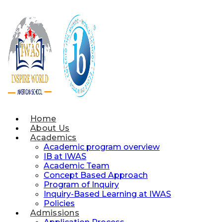
Skip
to
content
Home
About Us
Academics
Academic program overview
IB at IWAS
Academic Team
Concept Based Approach
Program of Inquiry
Inquiry-Based Learning at IWAS
Policies
Admissions