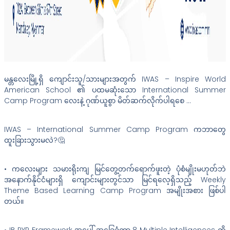
မန္တလေးမြို့ရှိ ကျောင်းသူ/သားများအတွက် IWAS – Inspire World
American School ၏ ပထမဆုံးသော International Summer
Camp Program လေးနဲ့ ဂုဏ်ယူစွာ မိတ်ဆက်လိုက်ပါရစေ …
IWAS – International Summer Camp Program ကဘာတွေ
ထူးခြားသွားမလဲ?🤔
• ကလေးများ သမားရိုးကျ မြင်တွေ့တက်ရောက်ဖူးတဲ့ ပုံစံမျိုးမဟုတ်ဘဲ
အနောက်နိုင်ငံများရှိ ကျောင်းများတွင်သာ မြင်ရလေ့ရှိသည့် Weekly
Theme Based Learning Camp Program အမျိုးအစား ဖြစ်ပါ
တယ်။
• IB PYP Framework အပေါ် အခြေခံကာ 8 Multiple Intelligences ကို