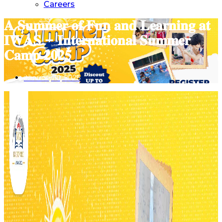
Careers
𝐀 𝐒𝐮𝐦𝐦𝐞𝐫 𝐨𝐟 𝐅𝐮𝐧 𝐚𝐧𝐝 𝐋𝐞𝐚𝐫𝐧𝐢𝐧𝐠 𝐚𝐭
𝐈𝐖𝐀𝐒 – 𝐈𝐧𝐭𝐞𝐫𝐧𝐚𝐭𝐢𝐨𝐧𝐚𝐥 𝐒𝐮𝐦𝐦𝐞𝐫
𝐂𝐚𝐦𝐩 𝟐𝟎𝟐𝟓
January 10, 2025