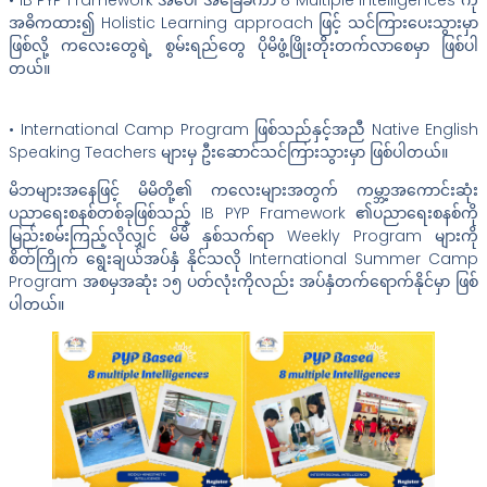
အဓိကထား၍ Holistic Learning approach ဖြင့် သင်ကြားပေးသွားမှာ
ဖြစ်လို့ ကလေးတွေရဲ့ စွမ်းရည်တွေ ပိုမိဖွံ့ဖြိုးတိုးတက်လာစေမှာ ဖြစ်ပါ
တယ်။
• International Camp Program ဖြစ်သည်နှင့်အညီ Native English
Speaking Teachers များမှ ဦးဆောင်သင်ကြားသွားမှာ ဖြစ်ပါတယ်။
မိဘများအနေဖြင့် မိမိတို့၏ ကလေးများအတွက် ကမ္ဘာ့အကောင်းဆုံး
ပညာရေးစနစ်တစ်ခုဖြစ်သည့် IB PYP Framework ၏ပညာရေးစနစ်ကို
မြည်းစမ်းကြည့်လိုလျှင် မိမိ နှစ်သက်ရာ Weekly Program များကို
စိတ်ကြိုက် ရွေးချယ်အပ်နှံ နိုင်သလို International Summer Camp
Program အစမှအဆုံး ၁၅ ပတ်လုံးကိုလည်း အပ်နှံတက်ရောက်နိုင်မှာ ဖြစ်
ပါတယ်။