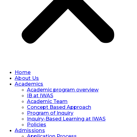
Home
About Us
Academics
Academic program overview
IB at IWAS
Academic Team
Concept Based Approach
Program of Inquiry
Inquiry-Based Learning at IWAS
Policies
Admissions
Application Process